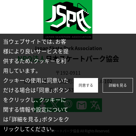
当ウェブサイトでは、お客
Japan Skate Park Association
様により良いサービスを提
NPO法人
日本スケートパーク協会
供するため、クッキーを利
用しています。
〒192-0911
クッキーの使用に同意いた
東京都八王子市打越町331-2川幡ビル102
同意する
詳細を見る
だける場合は「同意」ボタン
TEL：
042-635-1231
をクリックし、クッキーに
関する情報や設定について
は「詳細を見る」ボタンをク
リックしてください。
© NPO法人日本スケートパーク協会 All Rights Reserved.