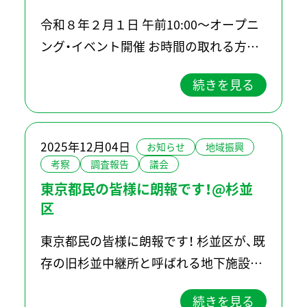
令和８年２月１日 午前10:00～オープニ
ング・イベント開催 お時間の取れる方は
ぜひお越しください！ 場所：群馬県千代田
続きを見る
町大字萱野802-7 #マナベインテリアハ
ーツ群馬千代田店 西側 #無料公共スケー
トパーク #新規オ […]
2025年12月04日
お知らせ
地域振興
考察
調査報告
議会
東京都民の皆様に朗報です！@杉並
区
東京都民の皆様に朗報です！ 杉並区が、既
存の旧杉並中継所と呼ばれる地下施設
に、全天候型のアーバンスポーツ施設を
続きを見る
整備する方針を決定！広報すぎなみ（令和