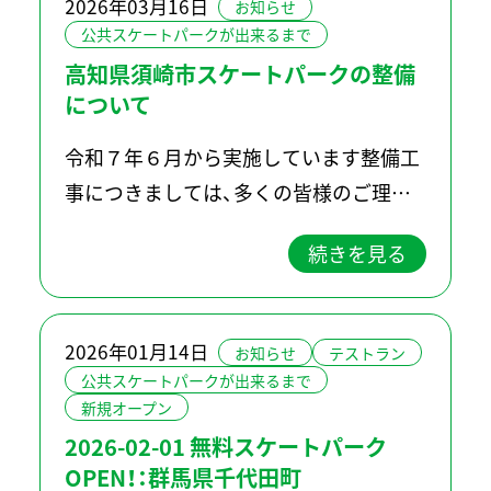
2026年03月16日
お知らせ
公共スケートパークが出来るまで
高知県須崎市スケートパークの整備
について
令和７年６月から実施しています整備工
事につきましては、多くの皆様のご理解、
ご協力のもと進めていますが、工程の追
続きを見る
加や変更等によりまして工期が延長とな
ることに伴い、利用開始時期を次のとお
り変更させていただきますのでご理解い
2026年01月14日
お知らせ
テストラン
た […]
公共スケートパークが出来るまで
新規オープン
2026-02-01 無料スケートパーク
OPEN！：群馬県千代田町