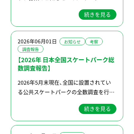
続きを見る
2026年06月01日
お知らせ
考察
調査報告
【2026年 日本全国スケートパーク総
数調査報告】
2026年5月末現在、全国に設置されてい
る公共スケートパークの全数調査を行い
ました。 また、調査結果を基に分析結果
続きを見る
と今後の展望を付記しました。 [ 調査結
果 ] 日本全国の公共スケートパーク総数
557施設 利用可能 […]