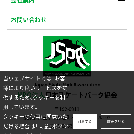
会社案内
お問い合わせ
当ウェブサイトでは、お客
Japan Skate Park Association
様により良いサービスを提
NPO法人
日本スケートパーク協会
供するため、クッキーを利
用しています。
〒192-0911
クッキーの使用に同意いた
東京都八王子市打越町331-2川幡ビル102
同意する
詳細を見る
だける場合は「同意」ボタン
TEL：
042-635-1231