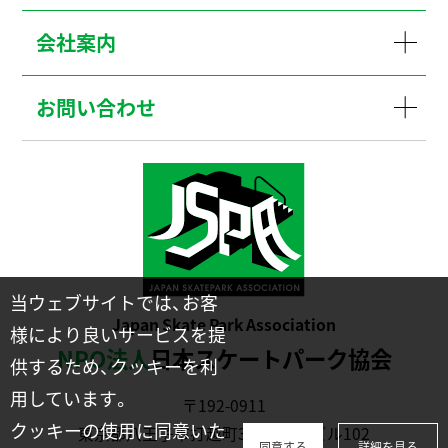
会社案内
お問い合わせ
当ウェブサイトでは、お客
Japan Skate Park Association
様により良いサービスを提
NPO法人
日本スケートパーク協会
供するため、クッキーを利
用しています。
〒192-0911
クッキーの使用に同意いた
東京都八王子市打越町331-2川幡ビル102
同意する
詳細を見る