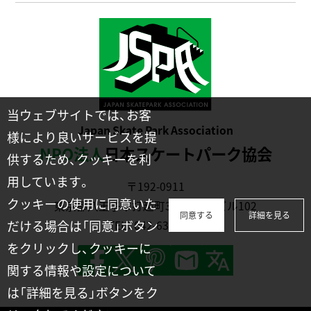
当ウェブサイトでは、お客
Japan Skate Park Association
様により良いサービスを提
NPO法人
日本スケートパーク協会
供するため、クッキーを利
用しています。
〒192-0911
クッキーの使用に同意いた
東京都八王子市打越町331-2川幡ビル102
同意する
詳細を見る
だける場合は「同意」ボタン
TEL：
042-635-1231
をクリックし、クッキーに
関する情報や設定について
は「詳細を見る」ボタンをク