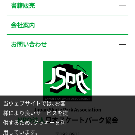
書籍販売
会社案内
お問い合わせ
当ウェブサイトでは、お客
Japan Skate Park Association
様により良いサービスを提
NPO法人
日本スケートパーク協会
供するため、クッキーを利
用しています。
〒192-0911