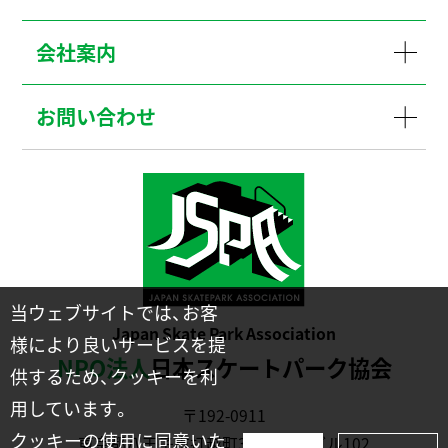
会社案内
お問い合わせ
当ウェブサイトでは、お客
Japan Skate Park Association
様により良いサービスを提
NPO法人
日本スケートパーク協会
供するため、クッキーを利
用しています。
〒192-0911
クッキーの使用に同意いた
東京都八王子市打越町331-2川幡ビル102