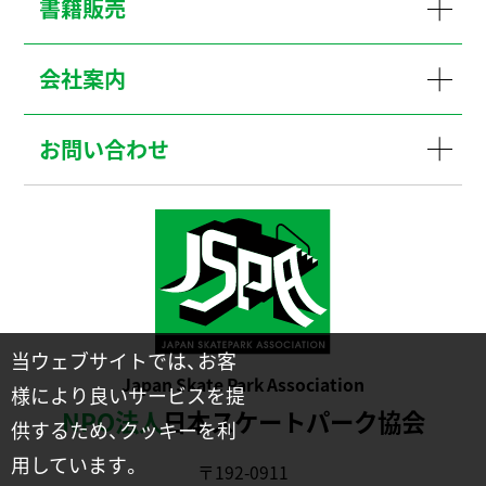
書籍販売
会社案内
お問い合わせ
当ウェブサイトでは、お客
Japan Skate Park Association
様により良いサービスを提
NPO法人
日本スケートパーク協会
供するため、クッキーを利
用しています。
〒192-0911