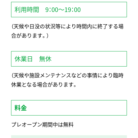
利
用
時
間
9
：
00
～
19
：
00
（天候や日没の状況等により時間内に終了する場
合があります。
）
休
業
日 無休
（天候や施設メンテナンスなどの事情により臨時
休業となる場合があります。
料金
プレオープン期間中は無料