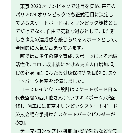
東京 2020 オリンピックで注目を集め、来年の
パリ 2024 オリンピックでも
正式種目に決定し
ているスケートボードは、オリンピック競技とし
てだけでな
く、自由で気軽な遊びとして、また難
しさゆえの達成感を感じられるスポーツ
として、
全国的に人気が高まっています。
町では青少年の健全育成、スポーツによる地域
活性化、コロナ収束後におけ
る交流人口増加、町
民の心身両面にわたる健康保持等を目的に、スケ
ートパー
ク長南を整備しました。
コースレイアウト・設計はスケートボード日本
代表監督の
西川隆さん
（ムラサキスポーツ）
が監
修し、施工には東京オリ
ンピックスケートボード
競技会場を手掛けたスケートパーク
ビルダーが
参加。
テーマ・コンセプト・機能面・安全対策など全て